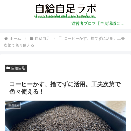
運営者プロフ【早期退職２年前～】
ホーム
自給自足
コーヒーかす、捨てずに活用。工夫
次第で色々使える！
自給自足
コーヒーかす、捨てずに活用。工夫次第で
色々使える！
自給自足