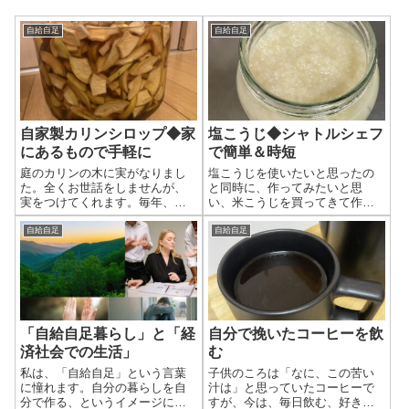
自給自足
自給自足
自家製カリンシロップ◆家
塩こうじ◆シャトルシェフ
にあるもので手軽に
で簡単＆時短
庭のカリンの木に実がなりまし
塩こうじを使いたいと思ったの
た。全くお世話をしませんが、
と同時に、作ってみたいと思
実をつけてくれます。毎年、実
い、米こうじを買ってきて作る
のなる量が少しずつ増えてきま
ことにしました。しかし、普通
した。そして、毎年この時期に
に作ると、１週間～１０日間も
自給自足
自給自足
は、カリンシロップを作ってい
発酵期間が必要みたい。もっと
ます。こだわって、蜂蜜で作り
時短で作りたいと思い、シャト
たいところですが、蜂蜜は買う
ルシェフで保温して作ることに
と結構高いので、砂糖とザラメ
しました。 材料 米こう
糖で作りました。 カリンの収穫
じ ３００ｇ
ほったらかしなので、痛んだ実
塩 １００ｇお湯
自分で挽いたコーヒーを飲
「自給自足暮らし」と「経
もありますが、きれいな実もた
（６０℃） ４５０ｃｃ
くさんできました。カリンの木
(function(b,c,f,g,a,d,e)
む
済社会での生活」
は、２本あるのですが、それぞ
{b.MoshimoAffiliateObject=a;
子供のころは「なに、この苦い
私は、「自給自足」という言葉
れから１～２ｋｇ収穫できまし
b=b||function()
汁は」と思っていたコーヒーで
に憧れます。自分の暮らしを自
た。 少し青い実もあったので、
{arguments.currentScript=c.curre
すが、今は、毎日飲む、好きな
分で作る、というイメージに憧
箱に入れて、しばらく追熟させ
ntScript ||c.scripts;(b.q=b.q||