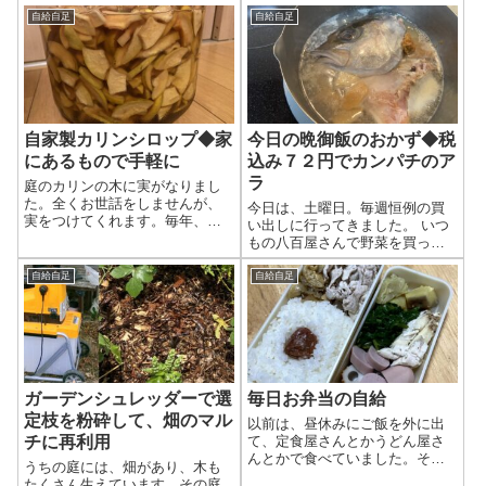
ているので、いつもお風呂は水
と言う状態になりました。残念(-
だけですが、夏とはいえ、冷た
_-;) ↓これまでの農園記事 現在の
自給自足
自給自足
いので、どうにかして温水を確
惨状 上の記事の発収穫以降も、
保すべく、自作の太陽熱温水器
多少の収穫は続いていたのです
づくりに挑戦しました。 前回の
が、ここ最近は、完全に干上が
結果は、「ほんのり温かい」程
った感じです。包み隠さず写真
度でした。また、自作温水器を
を公開すると、 オクラとバジル
日光が当たる場所に置くため
だけがどうにか育ってます 豆類
自家製カリンシロップ◆家
今日の晩御飯のおかず◆税
に、ずっと気にしていなくては
は、多少収穫できました。きゅ
いけません。外出してしまった
うりは、ほぼダメでした。 いっ
にあるもので手軽に
込み７２円でカンパチのア
ら、いつの間にか日陰に入って
たい何が育ったのか？ こちらも
ラ
庭のカリンの木に実がなりまし
しまうので、温水が作れなくな
オクラだけどうにか。 反省文 ま
た。全くお世話をしませんが、
今日は、土曜日。毎週恒例の買
ります。 今回、実家の家の形に
ったく予備知識なしに、種まい
実をつけてくれます。毎年、実
い出しに行ってきました。 いつ
あわせて改良してみました。 改
て、自然に任せとけば、育って
のなる量が少しずつ増えてきま
もの八百屋さんで野菜を買っ
良した太陽熱温水の仕組み 改良
くれるはず、という楽観的とい
した。そして、毎年この時期に
て、スーパーに肉類などを買い
した太陽熱温水の仕組みは、 お
うか、都合の良い認識で始めた
は、カリンシロップを作ってい
に行きました。ふと見つけた魚
自給自足
自給自足
風呂の浴槽に水をためる。 ホー
ため、本当に手抜きで育ててい
ます。こだわって、蜂蜜で作り
のアラ。こんなに安かったんだ
スで、浴槽⇒自作温水器⇒浴
ました。これ...
たいところですが、蜂蜜は買う
と、改めて発見しました。 カン
槽...
と結構高いので、砂糖とザラメ
パチのアラ。税込み７２円 夕方
糖で作りました。 カリンの収穫
に買いもに行ったからなのか、
ほったらかしなので、痛んだ実
割引されていた。税込み７２
もありますが、きれいな実もた
円。十分なおかずになりそうな
くさんできました。カリンの木
ガーデンシュレッダーで選
毎日お弁当の自給
のに、この値段なのか。しかも
は、２本あるのですが、それぞ
魚のアラはうまいところが詰ま
定枝を粉砕して、畑のマル
以前は、昼休みにご飯を外に出
れから１～２ｋｇ収穫できまし
っている。 手軽に味噌煮 味噌と
チに再利用
て、定食屋さんとかうどん屋さ
た。 少し青い実もあったので、
生姜だけ入れて、煮込みまし
んとかで食べていました。それ
箱に入れて、しばらく追熟させ
うちの庭には、畑があり、木も
た。手間もかからず、美味しく
はそれで、気分転換にもなる
ます。全体的に黄色くなって、
たくさん生えています。その庭
できそう♪ まとめ かなり身があ