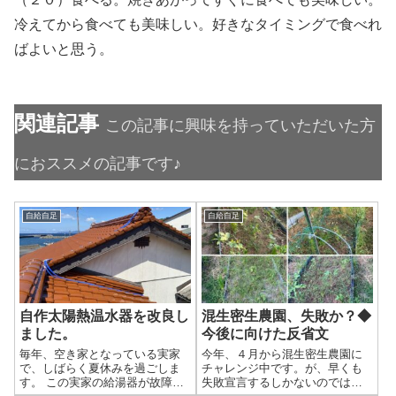
冷えてから食べても美味しい。好きなタイミングで食べれ
ばよいと思う。
関連記事
この記事に興味を持っていただいた方
におススメの記事です♪
自給自足
自給自足
自作太陽熱温水器を改良し
混生密生農園、失敗か？◆
ました。
今後に向けた反省文
毎年、空き家となっている実家
今年、４月から混生密生農園に
で、しばらく夏休みを過ごしま
チャレンジ中です。が、早くも
す。 この実家の給湯器が故障し
失敗宣言するしかないのでは、