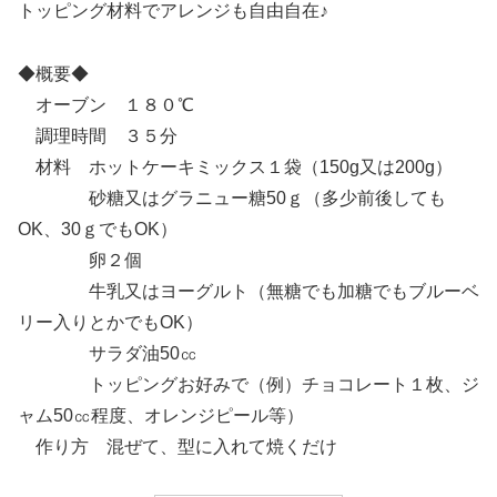
トッピング材料でアレンジも自由自在♪
◆概要◆
オーブン １８０℃
調理時間 ３５分
材料 ホットケーキミックス１袋（150g又は200g）
砂糖又はグラニュー糖50ｇ（多少前後しても
OK、30ｇでもOK）
卵２個
牛乳又はヨーグルト（無糖でも加糖でもブルーベ
リー入りとかでもOK）
サラダ油50㏄
トッピングお好みで（例）チョコレート１枚、ジ
ャム50㏄程度、オレンジピール等）
作り方 混ぜて、型に入れて焼くだけ