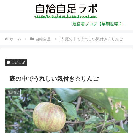
運営者プロフ【早期退職２年前～】
ホーム
自給自足
庭の中でうれしい気付き☆りんご
自給自足
庭の中でうれしい気付き☆りんご
自給自足