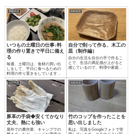
自給自足
自給自足
いつもの土曜日の仕事♪料
自分で削って作る、木工の
理の作り置きで平日に備え
皿（制作編）
る
自分の生活を自分の手で作るこ
とで、生活の満足感が上がると
毎週、土曜日は、食材の買い出
感じているので、料理や家庭菜
しをして、平日に食べるための
園、DIYで棚づくりなどしている
料理の作り置きをしています。
んですが、日々使う食器を作れ
作っている間は、無心になっ
ば、満足感が上がりまくるので
て、集中して作ってます♪ 買い出
自給自足
自給自足
はないかと思い、チャレンジし
し 買い出しは、スーパー以外に
ました！まずは、小さめのお皿
も、野菜を安く売っている八百
の制作編です。 前々回は、道具
屋さんに行きます。旬の野菜で
準備まで。⇒ 木工の皿（道具
あれば、大きなサイズが、安い
準備まで）前回は、材料準備。
値段で売ってます♪今週は、長い
⇒ 木工の皿（材料準備） 今回
ゴーヤが安かったです。 作り置
は、いよいよ製作の記録です。
豚革の手袋◆安くてかなり
竹のコップを作ったことを
き料理スタート！ 色々作ります
完成までの様子 丸ノミで、削り
が、その一部をご紹介♪ 味噌煮込
丈夫、熱にも強い
思い出しました
始め、ひたすら削っていきま
み（しいたけ、ごぼう、こんに
屋外での農作業、キャンプでの
私は、写真をGoogleフォトで管
す。最初は、ノミを木にあて、
ゃく、豚軟骨） 重ね煮で作っ