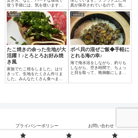
焚き火、など、ハードな環境で
理しています。クラウド上に写
手で押しながら削っていました
て、味噌を入れて、少し煮込み
使う手袋には、気を使います。
真が保存されているので、気が
が、なかなか力がいる。これで
ます。一味を入れて、辛みをプ
私は、いつも「豚革の手袋」を
向いたときに、ずいぶん昔の写
は、終わりが見えない^^;このま
ラスして出来上がり 鶏ハム むね
使っています。この手袋をして
真を見返すことがあります。子
自給自足
自給自足
までは、やりきる自信がな
肉に下味をつけて、シャトルシ
いて、怪我をしたことも火傷を
供が赤ちゃんだった時の写真が
い・・。 ノミの持ち手の後ろ
ェフで鶏ハムを作ります。今回
したこともありません。 どんな
出てくると、ついつい眺めてし
を...
の味付けは、バジル味と...
環境で使える？ ハードな環境で
まったりするのですが、そんな
使うといえば、今では１００円
中で「おや」っと見つけたの
ショップでも売っているワーク
は、竹のコップでした。そうい
グローブが一般的かもしれませ
えば、つくったな、と思い出し
たこ焼きの余った生地が大
ボベ貝の混ぜご飯◆手軽に
ん。ワークグローブをはめてい
ました。 なぜ作った、竹のコッ
れば、なんだか作業できそうな
プ 竹のコップは、単純に自分で
活躍！♪とろとろお好み焼
とれる海の幸♪
感じもして、ちょっとカッコい
作ったコップでコーヒーを飲み
き風
海で海水浴をしながら、釣りも
い気もします。 しかし、私の場
たかったからだったと記憶して
しながら、空き時間で、ちょっ
家族でたこ焼をしました。はり
合は、豚革手袋（又は牛革手
います。近所の山から竹を切っ
と貝を取って、晩御飯にしまし
きって、生地をたくさん作りま
袋）です。私が今までに使って
てきて、手頃の大きさに切っ
た。釣りは、小ぶりのものしか
した。みんなたくさん食べまし
きた環境は、 焚き火をするとき
て、茹でてあく抜きのようなこ
釣れなかったので、持ち帰りま
た。もうおなかいっぱいです。
薪を投入するとき、熱々になっ
とをして、乾燥させて、削て、
せんでしたが、貝は取り切れな
やっぱり生地が余りました^^; そ
た鉄鍋を触るとき、など熱々の
やすり掛けというプロセスだっ
いぐらい沢山いました。 ボベ貝
の余った生地で、もう一回たこ
鉄鍋は長く握ると熱く感じます
たような気がします。写真でも
たくさん採れたのは、「ボベ」
焼きするか？みんな、もういい
が、...
撮って...
と呼んでいる貝です。正式名称
よ、という感じになっているの
は、「ベッコウガサ」と言うら
で、ちがう方法で生地を使いま
しいです。 近所の海では、行け
した。 まずは、たこ焼パーティ
ば必ず見かける貝です。 混ぜご
ーの様子 鉄のたこ焼器で、たこ
飯作り 塩ゆで まず、塩ゆでしま
焼を作ります。ここ数年は、た
プライバシーポリシー
お問い合わせ
す。 茹ではじめ 茹で終わり。殻
こ焼を回すのも、かなり上達し
は自然に取れます。 ゆで汁でご
ました。千枚通し（たこ焼をく
© 2023-2026 登富屋ワークス（Toufuya Works）.
飯を炊く ゆで汁でご飯を炊くの
るくる回す太い針のようなも