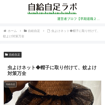
運営者プロフ【早期退職２年前～】
ホーム
自給自足
虫よけネット◆帽子に取り付けて、
蚊よけ対策万全
自給自足
虫よけネット◆帽子に取り付けて、蚊よけ
対策万全
自給自足