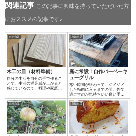
関連記事
この記事に興味を持っていただいた方
におススメの記事です♪
自給自足
自給自足
木工の皿（材料準備）
庭に常設！自作バーベーキ
ューグリル
自分の生活を自分の手で作るこ
とで、生活の満足感が上がると
寒い時期が終わって、ジメジメ
感じているので、料理や家庭菜
した梅雨に入るまでの間、外で
園、DIYで棚づくりなどしている
過ごすのが気持ちいい良い季節
んですが、日々使う食器を作れ
になってきました！そんなとき
ば、満足感が上がりまくるので
に、「バーベキューしたい！」
自給自足
自給自足
はないかと思い、チャレンジし
と思い立つことはあっても、
ました！まずは、小さめのお皿
材料準備して、 バーベキュー
です。前回は、道具準備まで。
グリルを準備して、 テーブル
今回は、材料準備。 材料準備 ど
にイスに、 火を起こして、
んな木材を使えばいいのか。ネ
やっと、肉が焼ける！ という
ットで調べると、トチ、ケヤ
頃には、すっかり疲れている。