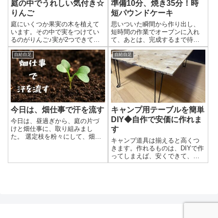
キ、ナラ、ブナ、クルミ、サク
準備10分、焼き35分！時
庭の中でうれしい気付き☆
なんてことがあるので、バーベ
ラ などなどネットで頼むこと
キュー台を庭に常設していま
短パウンドケーキ
りんご
もできると思ったけど、実際に
す。片付けも簡単です♪ ◆外観
思いついた瞬間から作り出し、
庭にいくつか果実の木を植えて
触ってから買いたいと思い、ホ
ホームセンターで買ってきたコ
短時間の作業でオーブンに入れ
います。その中で実をつけてい
ームセンターで購入しました。
ンクリートブロック（ブロック
て、あとは、完成するまで待つ
るのがりんご♪実が2つできてい
たまたま、色々な樹種を売って
塀等に使われるもの）を買って
だけ。 子供から、「何か食べた
ますその成長を見ながら、庭を
いるお店があり、買ったのは、
きて積み重ねています。火を使
いなー」と言われてから作り出
眺めながら、日々の暮らしを大
自給自足
自給自足
タモ。家具で使われることが多
うところの周辺は、セメントブ
しても大丈夫(^▽^)/ 覚えやすい
事にしたいと感じました。 りん
い材料のようですが、ネットで
ロックで囲い、その周りに安く
分量で、短い時間で作れるパウ
ごの成長 ◆4月13日 花を発見
調べる...
売っていた木の板を設置して、
ンドケーキ トッピング材料でア
◆5月6日 実がなっているのを
雰囲気良く...
レンジも自由自在♪
発見 ◆6月14日 少しずつ大き
くなってる ◆7月4日 色付いて
きた。まだ小さいのに。 今のと
キャンプ用テーブルを簡単
今日は、畑仕事で汗を流す
ころは、ここまで。何も世話を
してないのに実がなるなんて、
DIY◆自作で安価に作れま
今日は、昼過ぎから、庭の片づ
嬉しいです♪カバーをかけないと
す
けと畑仕事に、取り組みまし
カラスにやられるかもしれない
た。 選定枝を粉々にして、畑へ
キャンプ道具は揃えると高くつ
ですね。 庭を眺めて気付いたこ
溜まっていた、木の選定葛を、
きます。作れるものは、DIYで作
と、思ったこと。 庭での気付き
ガーデンシュレッダーという機
ってしまえば、安くできて、愛
広くない庭のなかでも、よく見
械で、粉々にしました。選定枝
着も湧きます。今回は、手間を
ると色々なことが起きているな
が山のようにたまっていたの
かけずに簡単にテーブルを作り
と感じます。 りんごの実がな
で、かなりの量の粉砕クズがで
ます。ほんとに簡単です。 材料
っている。...
ました。 これを畑に撒いて、さ
をそろえる 材料は、以下の種類
らに雑草を刈った草マルチも追
です。お好みサイズのローテー
加して、かなり分厚いマルチに
ブルが２つ作れます。 ◆材料
なりました。 あまり夢中に作業
◆◆数量◆◆金額◆①針葉樹合
したので、写真を一枚も撮って