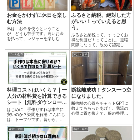
お金をかけずに休日を楽し
ふるさと納税、絶対した方
む方法
がいい！っていえると思
う。
私は、お金を使うということ
が、どうも苦手です。高いお金
ふるさと納税って、すっごくお
を払って、レジャーを楽しむと
得な制度だ！ってことに、退職
いうことが、上手にできませ
間際になって、改めて認識した
ん。 せっかくお金を払ったな
ので、声を大にして言いたいで
ら、払ったお金のことなんか忘
す。 「ふるさと納税、絶対した
ツール配布
家計・節約
れて、しっかり楽しめばいいの
方がいい！」 「知ってるよ」っ
ですが、支払った金額のことが
て人は、この記事を読んでも発
頭を離れず、「こんなにお金を
見はないかもしれないですが、
払わなくても、楽しいことがあ
「お得らしいね。よく知らんけ
るんじゃないか」というような
ど」って人は、目を通してみて
ことを考えてしまいます。 つま
欲しいです。 詳しい制度の解説
りケチなんだ、ということにつ
断捨離成功！タンス一つ空
料理コストはいくら？｜一
は、他の専門サイトを見てもら
きますが、そんな性質もあっ
えばいいと思いますが、お得な
になりました。
人分の材料費を計算できる
て、お金をかけずに楽しめるこ
んだ、っていう感覚をつかんで
シート【無料ダウンロー
断捨離の心得をチャットGPTに
とって何だろうと考えること
欲しいと思います。 お得だとい
教えてもらったあげく、我流の
ド】
は、人一倍多いと思います。 そ
はじめに｜手作りすれば本当に
うことをお伝えしたいので、細
心得に置き換えて、服の整理を
んな、私が考える「お金をかけ
安いのか？疑問を解消 こんにち
かいところは、端折って説明し
しました。 そして、タンス一つ
ずに休日を楽しむ方法」をお伝
は、トーフヤです。昔から、な
ているので、細かく言えば正確
空にしました！ 心得整理の記事
えしてみようと思います。 基本
んでも手作りが好きで、料理や
でない部分もありますが、「お
は、こちら↓ 空になったタンス
的な心構え？ 心構え、というと
DIYなど色々と手を出してきまし
家計・節約
家計・節約
得だ」ってことを伝えたいんで
本当に、空になったんです。 か
大げさですが...
た。 もちろん出来栄えも気にな
す。 そもそも、ふるさと納...
なりたくさんの服が入っていま
りますが、手作りだからこそ、