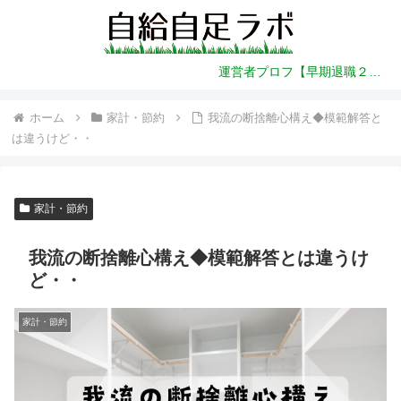
運営者プロフ【早期退職２年前～】
ホーム
家計・節約
我流の断捨離心構え◆模範解答と
は違うけど・・
家計・節約
我流の断捨離心構え◆模範解答とは違うけ
ど・・
家計・節約