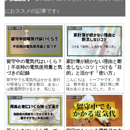
におススメの記事です♪
家計・節約
家計・節約
留守中の電気代はいくら？
家計簿が続かない理由と断
｜不在時の電気使用量と気
念しないコツ｜つける「目
づきの記録
的」と活かす「使い方」
留守中でも電気代はかかる 旅行
こんにちは、トーフヤです。 実
や帰省などで家を数日、あるい
は、数年前までは、家計簿に興
は数週間空けるとき、気になる
味がありませんでした。月々の
のが「留守中の電気代」です。
収支を気にしなくても、家計が
「誰もいないんだから、電気代
回っていたので、そんなに興味
家計・節約
家計・節約
はほとんどかからないので
を持てなかったんです。（「家
は？」とも思ってしまいます
計が回っていた」というのは、
が、実際にはゼロにはなりませ
僕が思っていただけかもしれま
ん。 理由はシンプルで、冷蔵庫
せんが・・・） ですが、今で
やWi-Fiルーター、待機電力な
は、「家計を把握しないなんて
ど“つけっぱなしの機器”があるか
あり得ない」とさえ思うまでに