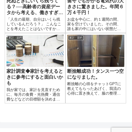
死ぬときにいくら残って
留守でもかかる電気代の大
らです。見た目には何も動いて
意識が変わってしまいました。
いないようでも、電気メーター
この記事では、なぜ、僕がそこ
る？──高齢者の資産デー
きさに驚きました。年間６
は確実に回り続けています。
まで意識が変わったのか。な
タから考える、働きすぎな
万４千円！
我が家の実例｜不在時の電気使
ぜ、家計簿が続いているのか。
いお金の話
「人生の最期、自分はいくら残
お盆を中心に、約１週間の間、
用量は電気温水器を止めるとど
を、お伝えしてみたいと思いま
しているんだろう？」 こんなこ
家を空けていました。その間、
う変わる？ 電気温水器を止める
す。 トーフヤ 今、家計に興味が
とを考えたことはないですか。
誰も家の中にはいない状態だっ
効果を実証 実際に僕が、去年の
ない方、家計簿を断念しそうに
老後資金というと「足りるかど
たので、さぞ電気代は安かろう
夏と今年の夏、家を数日空けた
なっている方の参考にしてもら
うか」にばかり意識が向きがち
と思ってみると、なんと！意外
家計・節約
家計・節約
ときの話です。 電力会社のweb
えばと思います。 【家計簿に
ですが、実際の高齢者は、平均
とかかってる。その実態を分析
明細で比較すると、下の...
興味がなかった理由】 必要性
寿命を迎える年齢になっても、
しました。 電気使用量の状態 ８
を...
かなりの資産を残しているケー
月８日に家を出発して、８月１
スが少なくありません。 その資
６日に帰ってきました。その間
産は、結果として相続の対象に
の各日の、時間毎の電気使用量
なる一方、自分のためには使え
（kWh）と１日の電気代を、電
断捨離成功！タンス一つ空
家計調査◆家計を考えると
なかった──そんな現実も見えて
力会社のweb明細をスクショして
きます。 この記事では、2024年
並べてみると、以下のとおりで
になりました。
きに参考にすると面白いか
の「高齢社会対策総合調査」か
す。 ８月８日の早朝４時ごろに
も
断捨離の心得をチャットGPTに
ら、高齢者の金融資産の実態を
出発したので、それ以降、電気
教えてもらったあげく、我流の
我が家では、家計を見直すため
見ながら、「そんなに働かなく
使用量がパタッと少なくなりま
心得に置き換えて、服の整理を
に、毎月の食費・光熱費・通信
てもいいかもしれない」という
す。 戻ってきたのが、８月１６
しました。 そして、タンス一つ
費などなどの目標額を決めまし
人生設計のヒントを探ります。
日の１６時頃で、熱気がこもっ
空にしました！ 心得整理の記事
た。家計簿から目安を決めたの
「死ぬときにいくら残って
ている部屋を冷やすためにエア
は、こちら↓ 空になったタンス
ですが、他にも参考になるもの
る？」という視点 老後資金の話
コンを一斉につけたので、電気
本当に、空になったんです。 か
は、ないか探してみると、「家
となると、「不足しない...
使用量が跳ね上がっています...
なりたくさんの服が入っていま
計調査」という全国的な統計調
した。私の服だけでなく、家族
査があったので、少し中身をみ
の服が、ごちゃごちゃと入って
てみると、見るのは少し難しい
いました。さらに、色々なもの